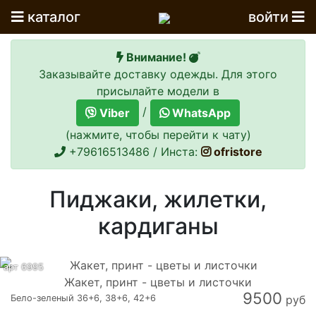
каталог
войти
Внимание!
Заказывайте доставку одежды. Для этого
присылайте модели в
/
Viber
WhatsApp
(нажмите, чтобы перейти к чату)
+79616513486 / Инста:
ofristore
Пиджаки, жилетки,
кардиганы
арт 6995
Жакет, принт - цветы и листочки
9500
Бело-зеленый 36+6, 38+6, 42+6
руб