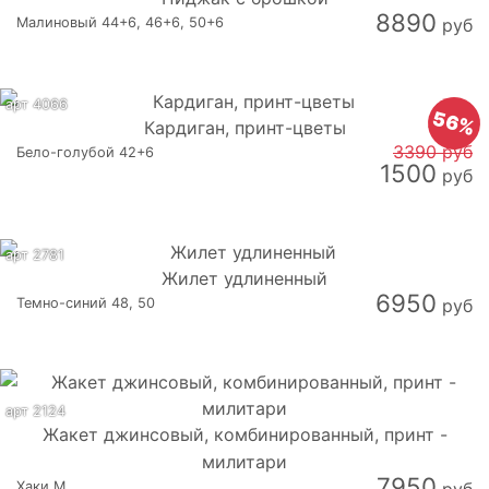
8890
Малиновый 44+6, 46+6, 50+6
руб
арт 4066
56%
Кардиган, принт-цветы
3390 руб
Бело-голубой 42+6
1500
руб
арт 2781
Жилет удлиненный
6950
Темно-синий 48, 50
руб
арт 2124
Жакет джинсовый, комбинированный, принт -
милитари
7950
Хаки M