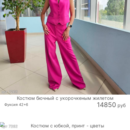
арт 7265
Костюм бючный с укорочкеным жилетом
14850
Фуксия 42+6
руб
арт 7262