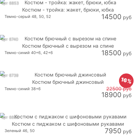
арт 6853
Костюм - тройка: жакет, брюки, юбка
14500
Темно-серый 48, 50, 52
руб
арт 6740
Костюм брючный с вырезом на спине
18500
Темно-синий 40+6, 42+6
руб
арт 6739
16%
Костюм брючный джинсовый
22500 руб
Темно-синий 38+6
18900
руб
арт 6662
Костюм с пиджаком с шифоновыми рукавами
7950
Зеленый 46, 50
руб